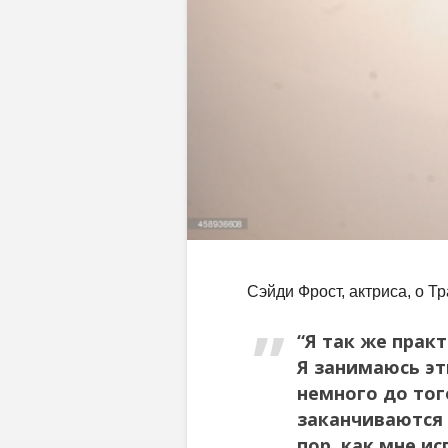
Сэйди Фрост, актриса, о 
“Я так же прак
Я занимаюсь эт
немного до тог
заканчиваются 
пор, как мне и