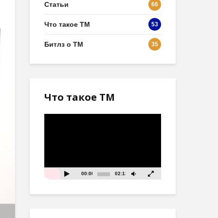
Статьи
66
Что такое ТМ
53
Битлз о ТМ
35
Что такое ТМ
Видеоплеер
00:00
02:13