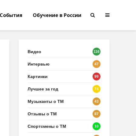
События
Обучение в России
Видео
116
Интервью
47
Картинки
99
Лучшее за год
74
Музыканты о ТМ
43
Отзывы о ТМ
87
Спортсмены о ТМ
10