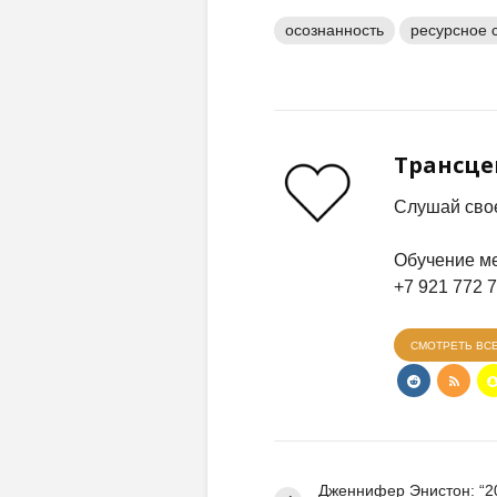
осознанность
ресурсное 
Трансц
Слушай свое
Обучение ме
+7 921 772 
СМОТРЕТЬ ВС
Дженнифер Энистон: “20