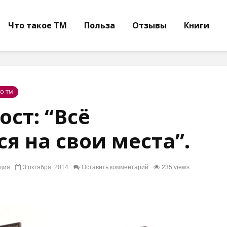
Что такое ТМ
Польза
Отзывы
Книги
О ТМ
ст: “Всё
я на свои места”.
ция
3 октября, 2014
Оставить комментарий
235 views