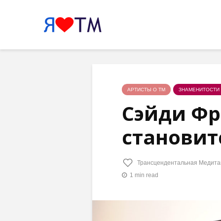
АРТИСТЫ О ТМ
ЗНАМЕНИТОСТИ 
Сэйди Фро
становитс
Трансцендентальная Медита
1 min read