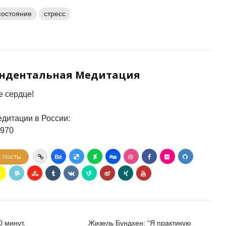
состояние
стресс
ендентальная Медитация
 сердце!
дитации в России:
7970
Е ПОСТЫ
 минут,
Жизель Бундхен: “Я практикую