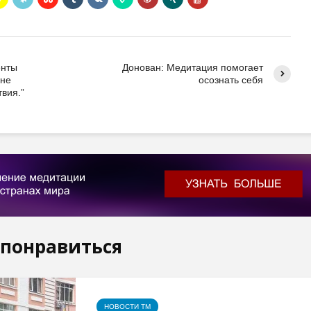
енты
Донован: Медитация помогает
мне
осознать себя
вия.”
 понравиться
НОВОСТИ ТМ