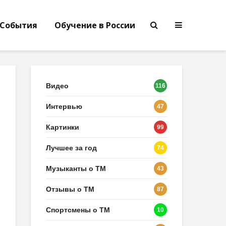
События
Обучение в России
Видео
116
Интервью
47
Картинки
99
Лучшее за год
74
Музыканты о ТМ
43
Отзывы о ТМ
87
Спортсмены о ТМ
10