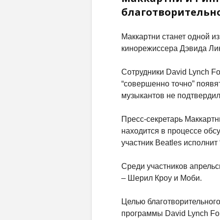
благотворительно
Маккартни станет одной и
кинорежиссера Дэвида Ли
Сотрудники David Lynch Fo
“совершенно точно” появя
музыкантов не подтверди
Пресс-секретарь Маккартн
находится в процессе обс
участник Beatles исполнит
Среди участников апрельс
– Шерил Кроу и Моби.
Целью благотворительного
программы David Lynch Fo