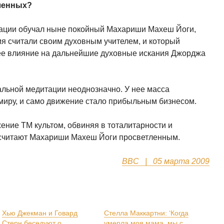
тленных?
ации обучал ныне покойный Махариши Махеш Йоги,
мя считали своим духовным учителем, и который
е влияние на дальнейшие духовные искания Джорджа
льной медитации неоднозначно. У нее масса
миру, и само движение стало прибыльным бизнесом.
ние ТМ культом, обвиняя в тоталитарности и
 считают Махариши Махеш Йоги просветленным.
BBC | 05 марта 2009
Хью Джекман и Говард
Стелла Маккартни: ‘Когда
Стерн беседуют о
умерла моя мама, мы с