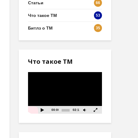
Статьи
66
Что такое ТМ
53
Битлз о ТМ
35
Что такое ТМ
Видеоплеер
00:00
02:13