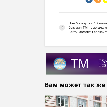
Пол Маккартни: “В мом
безумия ТМ помогала 
найти моменты спокойст
Вам может так же