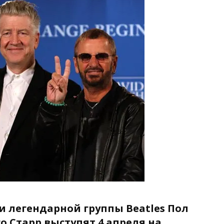
 легендарной группы Beatles Пол
о Старр выступят 4 апреля на