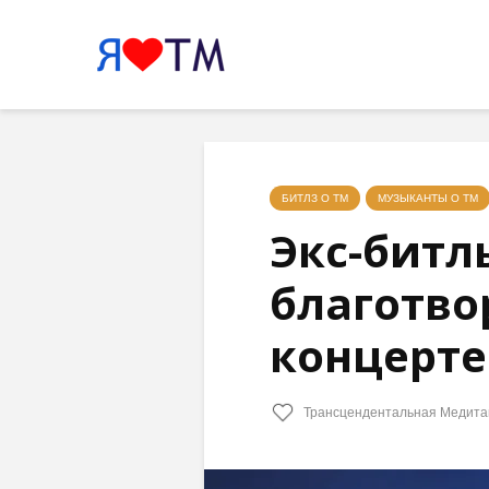
БИТЛЗ О ТМ
МУЗЫКАНТЫ О ТМ
Экс-битл
благотво
концерте
Трансцендентальная Медита