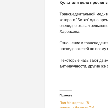
Культ или дело просве
Трансцедентальной медит
которого “Битлз” одно вре
очевидно оказал решающе
Харрисона.
Отношение к трансцедента
последователей по всему 
Некоторые называют движе
антинаучности, другие же
Похожее
Пол Маккартни: “В
моменты безумия ТМ