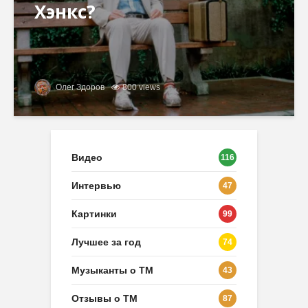
Хэнкс?
Олег Здоров
800 views
Видео
116
Интервью
47
Картинки
99
Лучшее за год
74
Музыканты о ТМ
43
Отзывы о ТМ
87