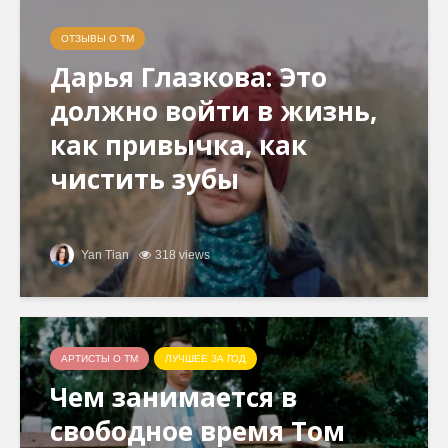
ОТЗЫВЫ О ТМ
Дарья Глазкова: Это
должно войти в жизнь,
как привычка, как
чистить зубы
Yan Tian
318 views
АРТИСТЫ О ТМ
ЛУЧШЕЕ ЗА ГОД
Чем занимается в
свободное время Том