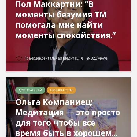
Пол Маккартни: “В
моменты безумия ТМ
помогала мне найти
моменты спокойствия.”
Трансцендентальная Медитация
322 views
ДОКТОРА О ТМ
ОТЗЫВЫ О ТМ
Ольга Компаниец:
Медитация — это просто
для того чтобы все
время быть в хорошем...