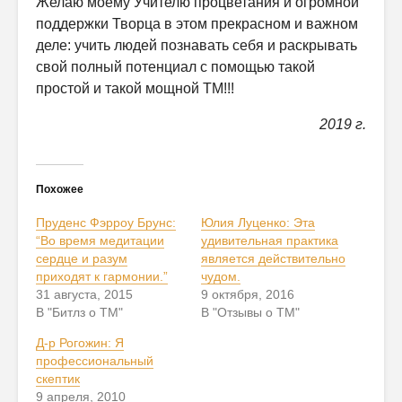
Желаю моему Учителю процветания и огромной
поддержки Творца в этом прекрасном и важном
деле: учить людей познавать себя и раскрывать
свой полный потенциал с помощью такой
простой и такой мощной ТМ!!!
2019 г.
Похожее
Пруденс Фэрроу Брунс:
Юлия Луценко: Эта
“Во время медитации
удивительная практика
сердце и разум
является действительно
приходят к гармонии.”
чудом.
31 августа, 2015
9 октября, 2016
В "Битлз о ТМ"
В "Отзывы о ТМ"
Д-р Рогожин: Я
профессиональный
скептик
9 апреля, 2010