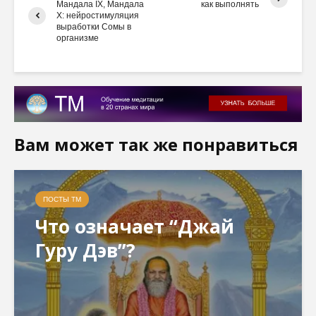
Мандала IX, Мандала
как выполнять
X: нейростимуляция
выработки Сомы в
организме
Вам может так же понравиться
ПОСТЫ ТМ
Что означает “Джай
Гуру Дэв”?