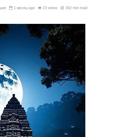
ция
1 месяц ago
23 views
362 min read