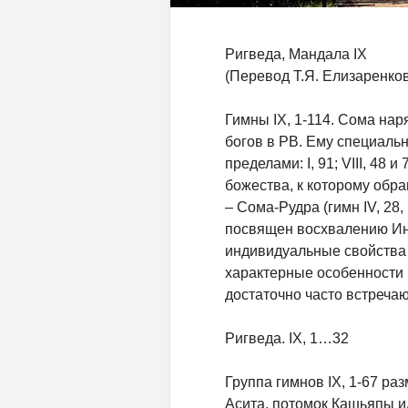
Ригведа, Мандала IX
(Перевод Т.Я. Елизаренко
Гимны IX, 1-114. Сома нар
богов в РВ. Ему специальн
пределами: I, 91; VIII, 48 
божества, к которому обращ
– Сома-Рудра (гимн IV, 28
посвящен восхвалению Инд
индивидуальные свойства
характерные особенности 
достаточно часто встречаю
Ригведа. IX, 1…32
Группа гимнов IX, 1-67 раз
Асита, потомок Кашьяпы и