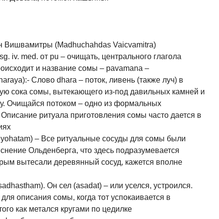
н Вишвамитры (Madhuchahdas Vaicvamitra)
sg. iv. med. от pu – очищать, центрального глагола
роисходит и название сомы – pavamana –
raya):- Слово dhara – поток, ливень (также луч) в
рую сока сомы, вытекающего из-под давильных камней и
у. Очищайся потоком – одно из формальных
Описание ритуала приготовления сомы часто дается в
иях
yohatam) – Все ритуальные сосуды для сомы были
яснение Ольденберга, что здесь подразумевается
орым вытесали деревянный сосуд, кажется вполне
sadhastham). Он сел (asadat) – или уселся, устроился.
 для описания сомы, когда тот успокаивается в
ого как метался кругами по цедилке