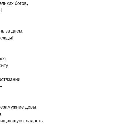
ликих богов,
!
нь за днем.
дежды!
ося
иту.
остязании
–
незамужние девы.
,
ащищающую сладость.