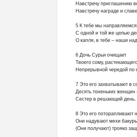
Навстречу приглашению ве
Навстречу награде и славе
5 К тебе мы направляемся
С одной и той же целью де
О капля, в тебе – наши на
6 Дочь Сурьи очищает
Твоего сому, растекающег
Непрерывной чередой по с
7 Это его захватывают в с
Десять тоненьких женщин 
Сестер в решающий день.
8 Это его поторапливают 
Они надувают мехи бакуры
(Они получают) трояко з