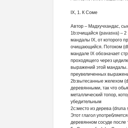
IX, 1. К Соме
Автор – Мадхучхандас, сы
1b:очищайся (pavasva) – 2 
мандалы IX, от которого п
очищающийся. Потоком (dha
мандале IX обозначает ст
проходящего через цедилк
выражений этой мандалы. 
преувеличенных выражен
2b:вытесанные желехом (d
деревянными, так что обь
металлический топор, кот
убедительным
2c:место из дерева (druna 
Этот глагол употребляется
деревянном сосуде после т