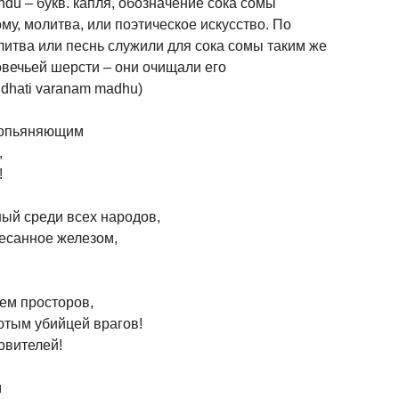
indu – букв. капля, обозначение сока сомы
му, молитва, или поэтическое искусство. По
итва или песнь служили для сока сомы таким же
овечьей шерсти – они очищали его
dhati varanam madhu)
 опьяняющим
,
!
ный среди всех народов,
тесанное железом,
ем просторов,
тым убийцей врагов!
овителей!
м