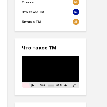
Статьи
66
Что такое ТМ
53
Битлз о ТМ
35
Что такое ТМ
Видеоплеер
00:00
02:13