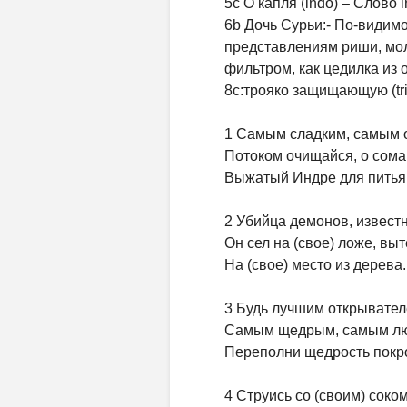
5c О капля (indo) – Слово 
6b Дочь Сурьи:- По-видимо
представлениям риши, мол
фильтром, как цедилка из 
8c:трояко защищающую (tri
1 Самым сладким, самым
Потоком очищайся, о сома
Выжатый Индре для питья
2 Убийца демонов, извест
Он сел на (свое) ложе, вы
На (свое) место из дерева.
3 Будь лучшим открывател
Самым щедрым, самым лю
Переполни щедрость покр
4 Струись со (своим) соко