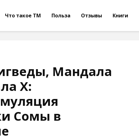
Что такое ТМ
Польза
Отзывы
Книги
игведы, Мандала
ла X:
имуляция
и Сомы в
ме