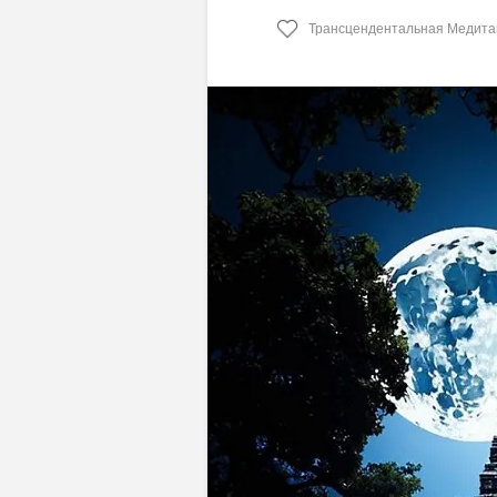
Трансцендентальная Медита