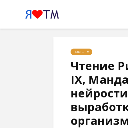
ПОСТЫ ТМ
Чтение Р
IX, Манда
нейрост
выработк
организ