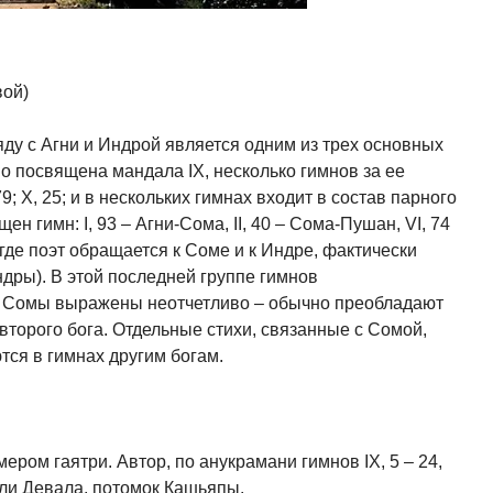
вой)
яду с Агни и Индрой является одним из трех основных
о посвящена мандала IX, несколько гимнов за ее
и 79; X, 25; и в нескольких гимнах входит в состав парного
ен гимн: I, 93 – Агни-Сома, II, 40 – Сома-Пушан, VI, 74
, где поэт обращается к Соме и к Индре, фактически
ры). В этой последней группе гимнов
 Сомы выражены неотчетливо – обычно преобладают
второго бога. Отдельные стихи, связанные с Сомой,
тся в гимнах другим богам.
мером гаятри. Автор, по анукрамани гимнов IX, 5 – 24,
ли Девала, потомок Кашьяпы.