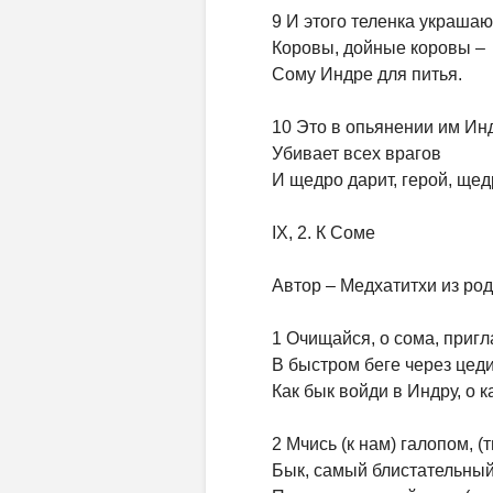
9 И этого теленка украшаю
Коровы, дойные коровы –
Сому Индре для питья.
10 Это в опьянении им Ин
Убивает всех врагов
И щедро дарит, герой, ще
IX, 2. К Соме
Автор – Медхатитхи из род
1 Очищайся, о сома, приг
В быстром беге через цеди
Как бык войди в Индру, о к
2 Мчись (к нам) галопом, (
Бык, самый блистательный,