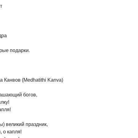
т
дра
дрые подарки.
а Канвов (Medhatithi Kanva)
лашающий богов,
лку!
апля!
ты) великий праздник,
 о капля!