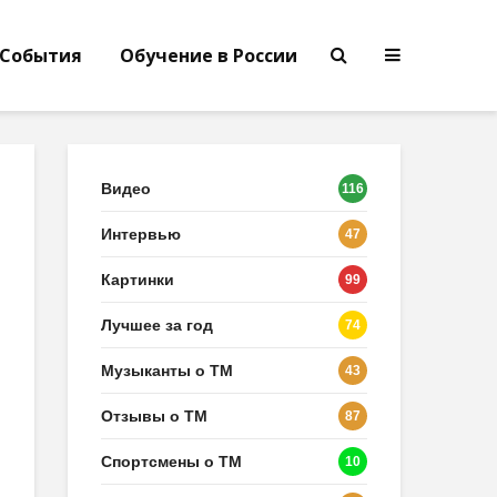
События
Обучение в России
Видео
116
Интервью
47
Картинки
99
Лучшее за год
74
Музыканты о ТМ
43
Отзывы о ТМ
87
Спортсмены о ТМ
10