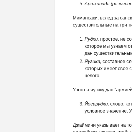
Артхавада (разъясне
Мимансаки, вслед за санс
существительные на три т
Рудхи,
простое, не с
которое мы узнаем от
дан существительным
Яугика,
составное сло
которых имеет свое с
целого.
Урок на яугику дан “армие
Йогарудхи,
слово, ко
условное значение. У
Джаймини указывает на то