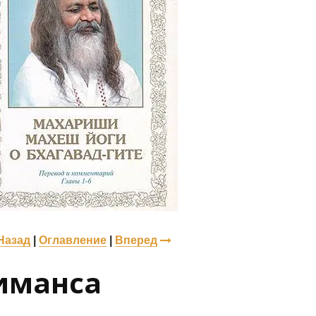
Назад
|
Оглавление
|
Вперед
иманса