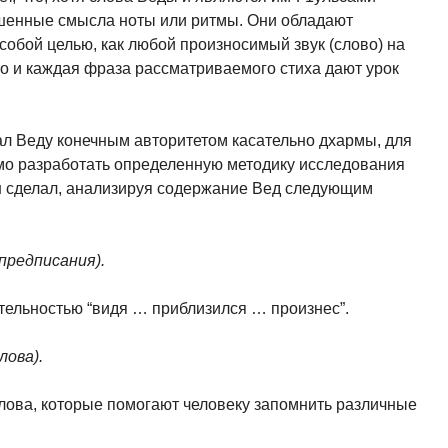
ишенные смысла ноты или ритмы. Они обладают
особой целью, как любой произно­симый звук (слово) на
о и каждая фраза рассматриваемого стиха дают урок
л Веду конечным авторитетом касательно дхармы, для
о разработать определенную ме­тодику исследования
он сделал, анализируя со­держание Вед следующим
 предписания).
тельностью “видя … приблизился … про­изнес”.
лова).
ова, которые помогают человеку запомнить различные