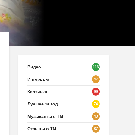
Видео
116
Интервью
47
Картинки
99
Лучшее за год
74
Музыканты о ТМ
43
Отзывы о ТМ
87