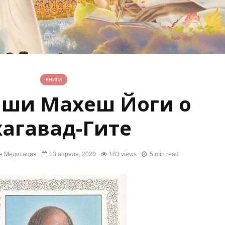
КНИГИ
ши Махеш Йоги о
хагавад-Гите
я Медитация
13 апреля, 2020
183 views
5 min read