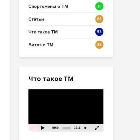
Спортсмены о ТМ
10
Статьи
66
Что такое ТМ
53
Битлз о ТМ
35
Что такое ТМ
Видеоплеер
00:00
02:13