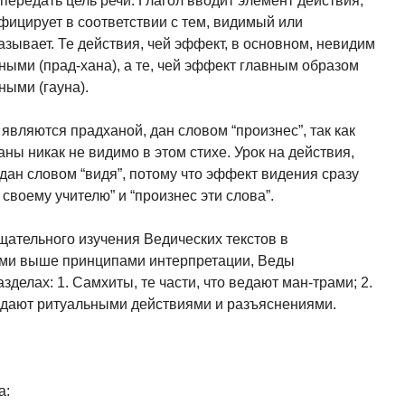
 передать цель речи. Глагол вводит элемент действия,
ицирует в соответ­ствии с тем, видимый или
зывает. Те действия, чей эффект, в основном, невидим
ными (прад-хана), а те, чей эффект главным образом
ными (гауна).
являются прадханой, дан словом “произ­нес”, так как
ны никак не видимо в этом стихе. Урок на действия,
дан словом “видя”, потому что эффект видения сразу
 своему учителю” и “произнес эти слова”.
щательного изучения Ведических текстов в
ыми выше принципами интерпретации, Веды
зделах: 1. Самхиты, те части, что ведают ман-трами; 2.
ведают ритуальными действиями и разъяснениями.
а: