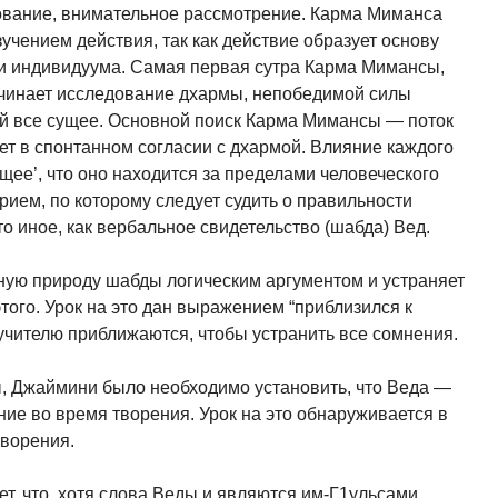
ование, внимательное рассмотрение. Карма Миманса
учением действия, так как действие образует основу
и индивидуума. Самая первая сутра Карма Мимансы,
чинает исследование дхармы, непобедимой силы
 все сущее. Ос­новной поиск Карма Мимансы — поток
дет в спонтанном согласии с дхармой. Влияние каждого
щее’, что оно находится за пределами человеческого
рием, по которому следует судить о правильности
то иное, как вербальное свидетельство (шабда) Вед.
ую природу шабды логическим аргументом и устраняет
того. Урок на это дан выражением “приблизился к
к учителю приближаются, чтобы устранить все сомнения.
, Джаймини было необходимо установить, что Веда —
ние во время творения. Урок на это обнаруживается в
творения.
т, что, хотя слова Веды и являются им-Г1ульсами