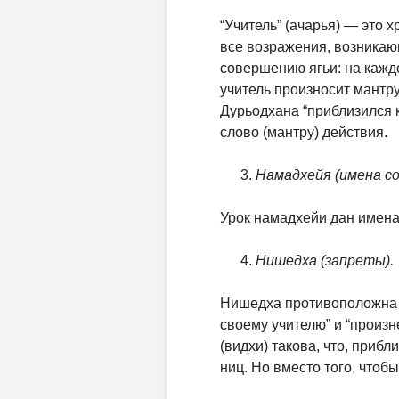
“Учитель” (ачарья) — это х
все возражения, возникаю
совершению ягьи: на кажд
учитель произносит мантру
Дурьодхана “приблизился к
слово (мантру) действия.
Намадхейя (имена с
Урок намадхейи дан имена
Нишедха (запреты).
Нишедха противоположна в
своему учителю” и “произн
(видхи) такова, что, приб
ниц. Но вместо того, чтоб