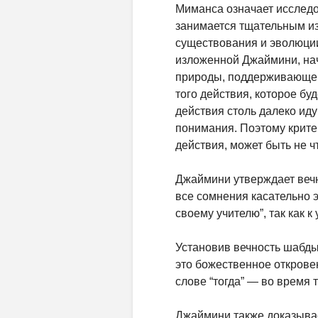
Миманса означает исслед
занимается тщательным из
существования и эволюци
изложенной Джаймини, на
природы, поддерживающей
того действия, которое бу
действия столь далеко иду
понимания. По­этому крите
действия, может быть не ч
Джаймини утверждает вечн
все сомнения касательно э
своему учителю”, так как 
Установив вечность шабды
это божественное открове
слове “тогда” — во время 
Джаймини также доказывае