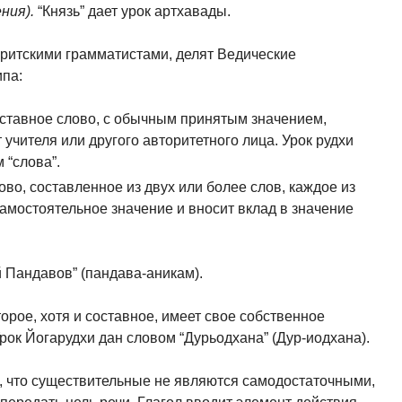
ния).
“Князь” дает урок артхавады.
критскими грамматистами, делят Ведические
ипа:
оставное слово, с обычным принятым значе­нием,
 учителя или другого авторитетного лица. Урок рудхи
 “слова”.
во, составленное из двух или более слов, каждое из
амостоятельное значение и вносит вклад в значение
й Пандавов” (пандава-аникам).
торое, хотя и составное, имеет свое собственное
рок Йогарудхи дан словом “Дурьодхана” (Дур-иодхана).
, что существительные не являются само­достаточными,