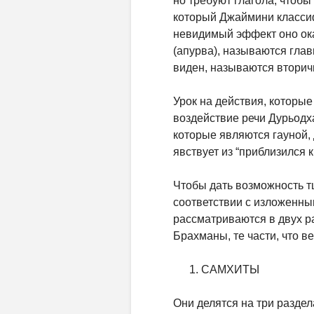
но требуют глагола, чтобы
который Джаймини классиф
невидимый эффект оно ока
(апурва), называются глав
виден, называются вторич
Урок на действия, которые 
воздействие речи Дурьодха
которые являются гауной, 
явствует из “приблизился к
Чтобы дать возможность т
соответствии с изложенн
рассматриваются в двух ра
Брахманы, те части, что 
САМХИТЫ
Они делятся на три раздел