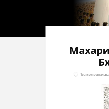
Махари
Б
Трансцендентальна