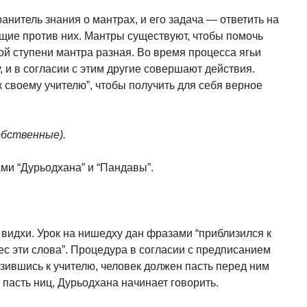
ранитель знания о мантрах, и его задача — ответить на
щие против них. Мантры сущест­вуют, чтобы помочь
ой ступени мантра разная. Во время процесса ягьи
, и в согласии с этим другие совершают действия.
 своему учителю”, чтобы получить для себя верное
обственные).
ми “Дурьодхана” и “Пандавы”.
идхи. Урок на нишедху дан фразами “при­близился к
ес эти слова”. Процедура в согласии с предписанием
лизившись к учителю, человек должен пасть перед ним
ы пасть ниц, Дурьодхана начинает говорить.