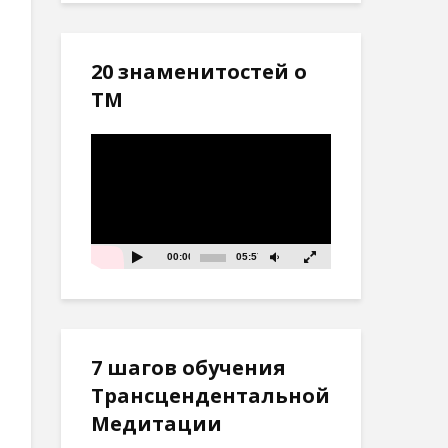
20 знаменитостей о
ТМ
Видеоплеер
00:00
05:57
7 шагов обучения
Трансцендентальной
Медитации