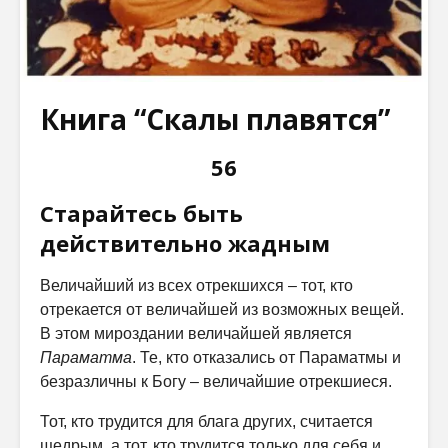
Книга “Скалы плавятся”
56
Старайтесь быть
действительно жадным
Величайший из всех отрекшихся – тот, кто
отрекается от величайшей из возможных вещей.
В этом мироздании величайшей является
Параматма
. Те, кто отказались от Параматмы и
безразличны к Богу – величайшие отрекшиеся.
Тот, кто трудится для блага других, считается
щедрым, а тот, кто трудится только для себя и