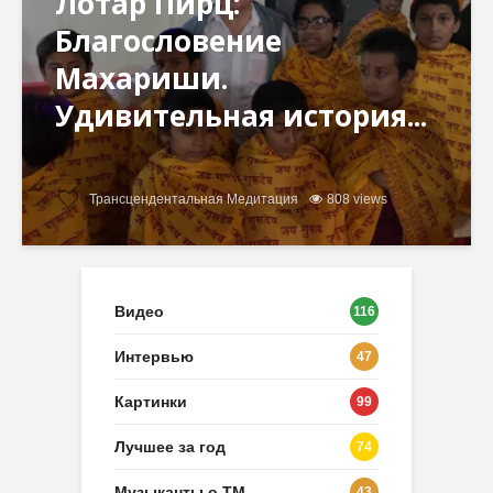
Лотар Пирц:
Благословение
Махариши.
Удивительная история...
Трансцендентальная Медитация
808 views
Видео
116
Интервью
47
Картинки
99
Лучшее за год
74
Музыканты о ТМ
43