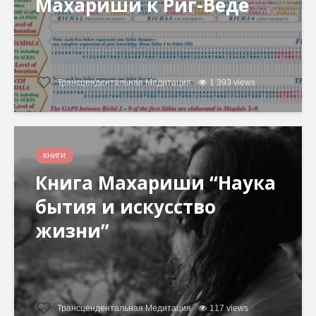
Махариши к Риг-Веде
Трансцендентальная Медитация
1 393 views
КНИГИ
Книга Махариши “Наука
бытия и искусство
жизни”
Трансцендентальная Медитация
117 views