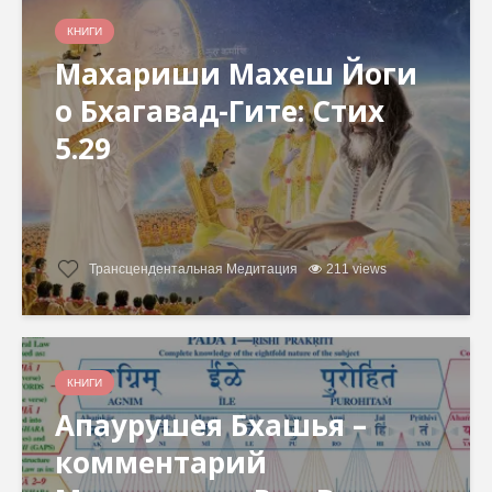
КНИГИ
Махариши Махеш Йоги
о Бхагавад-Гите: Стих
5.29
Трансцендентальная Медитация
211 views
КНИГИ
Апаурушея Бхашья –
комментарий