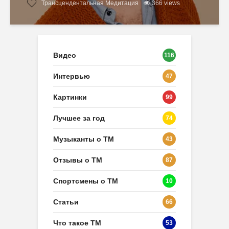
Трансцендентальная Медитация
366 views
Видео
116
Интервью
47
Картинки
99
Лучшее за год
74
Музыканты о ТМ
43
Отзывы о ТМ
87
Спортсмены о ТМ
10
Статьи
66
Что такое ТМ
53