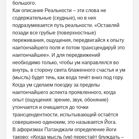
большого.
Как описание Реальности – эти слова не
содержательные (скудные), но в них
подразумевается путь реальности. «Оставляй
позади все грубые (поверхностные)
переживания, ощущения, передвигайся к опыту
наитончайшего поля и потом трансцендируй это
наитончайшее». И для передвижений
необходимо только, чтобы ум направлялся во
внутрь, в сторону света блаженного счастья и ум
(мысль) будет течь, как вода течёт вниз под гору.
Когда ум сделаем поездку за пределы
наитончайшего аспекта проявленного, когда
опыт (ощущения: зрение, звук, обоняние)
утончается и очищается до точки
трансцендентности, испытывающий остаётся
совершенно одиноким, это называется Йога.
В афоризмах Патанджали определение йоги
таково: «Когда мысль (ум) перестаёт блуждать –