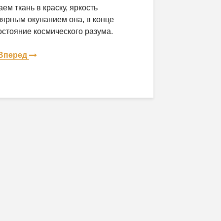
аем ткань в краску, яркость
лярным окунанием она, в конце
остояние космического разума.
Вперед