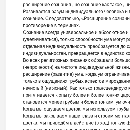
расширение сознания , но сознание как такое , н
Развивается разум индивидуального человека и 
сознание. Следовательно, «Расширение сознания
противоречие в терминах.
Сознание всегда универсальное и абсолютное и
(увеличиваться), только способности ума могут р
отдельная индивидуальность преобразуется до са
индивидуальностей, превращается в единство к
Во всех религиозных писаниях обращали большо
(непрочности) на чистоте индивидуальной жизни
расширение (развитие) ума, когда ум ограничива
только в ощущениях грубых аспектов мироздания
нечистый (не ясный). Как только трансцендируют
притягивается к опыту более и более тонких царс
становится менее грубым и более тонким, ум оч
Когда мы ощущаем цветок, мы используем грубый
Когда мы закрываем наши глаза и строим мента
цветка, мы приведём в действие (в ход) тонкую 
органа чувств и мы начинаем видеть менее пове