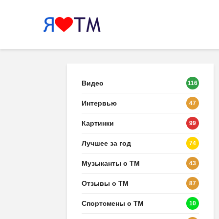
Видео
116
Интервью
47
Картинки
99
Лучшее за год
74
Музыканты о ТМ
43
Отзывы о ТМ
87
Спортсмены о ТМ
10