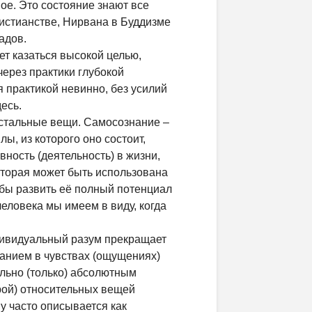
ое. Это состояние знают все
истианстве, Нирвана в Буддизме
адов.
ет казаться высокой целью,
через практики глубокой
я практикой невинно, без усилий
есь.
остальные вещи. Самосознание –
лы, из которого оно состоит,
вность (деятельность) в жизни,
которая может быть использована
обы развить её полный потенциал
человека мы имеем в виду, когда
дивидуальный разум прекращает
анием в чувствах (ощущениях)
льно (только) абсолютным
рой) относительных вещей
у часто описывается как