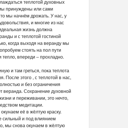
слаждаться теплотой духовных
 мы принуждены или сами
то мы начнём дрожать. У нас, у
удовольствия, и многие из нас
 идеальная жизнь должна
ранды и с теплотой гостиной
ько, когда выходя на веранду мы
попробуем стоять на пол пути
и тепло, впереди – прохладно.
ную и там греться, пока теплота
 После этого , с теплотой в нас,
олностью и без ограничения
ет веранда. Сохранение духовной
изни и переживании, это нечто,
редством медитации.
окунаем её в жёлтую краску.
е сильный и под влиянием
но, мы снова окунаем в жёлтую