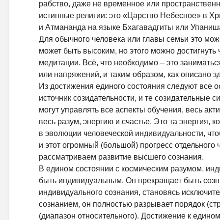
рабство, даже не временное или пространственн
истинные религии: это «Царство Небесное» в Хр
и Атмананда на языке Бхагавадгиты или Упаниш
Для обычного человека или главы семьи это мож
может быть высоким, но этого можно достигнуть 
медитации. Всё, что необходимо – это заниматьс
или напряжений, и таким образом, как описано зд
Из достижения единого состояния следуют все 
источник созидательности, и те созидательные си
могут управлять все аспекты обучения, весь акти
весь разум, энергию и счастье. Это та энергия, 
в эволюции человеческой индивидуальности, чт
и этот огромный (большой) прогресс отдельного 
рассматриваем развитие высшего сознания.
В едином состоянии с космическим разумом, ин
быть индивидуальным. Он прекращает быть созн
индивидуального сознания, становясь исключите
сознанием, он полностью разрывает порядок (ст
(диапазон относительного). Достижение к едином