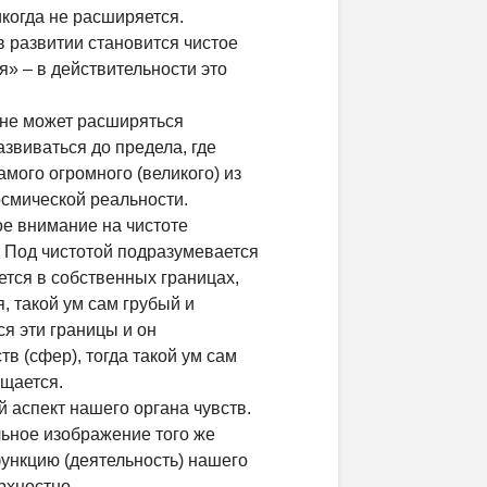
икогда не расширяется.
в развитии становится чистое
» – в действительности это
 не может расширяться
азвиваться до предела, где
мого огромного (великого) из
осмической реальности.
е внимание на чистоте
. Под чистотой подразумевается
ется в собственных границах,
, такой ум сам грубый и
ся эти границы и он
тв (сфер), тогда такой ум сам
ищается.
 аспект нашего органа чувств.
льное изображение того же
функцию (деятельность) нашего
рхностно.