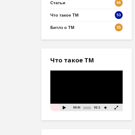
Статьи
66
Что такое ТМ
53
Битлз о ТМ
35
Что такое ТМ
Видеоплеер
00:00
02:13