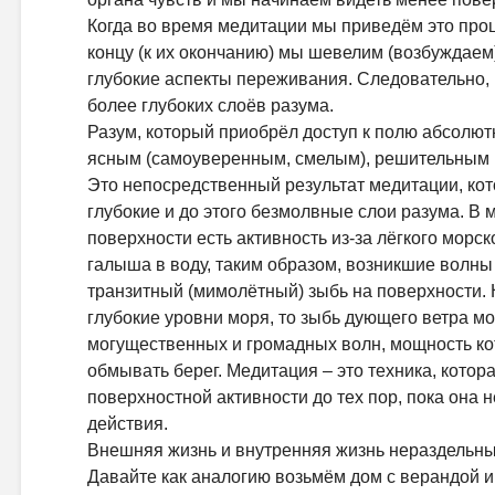
Когда во время медитации мы приведём это проц
концу (к их окончанию) мы шевелим (возбуждаем
глубокие аспекты переживания. Следовательно, 
более глубоких слоёв разума.
Разум, который приобрёл доступ к полю абсолют
ясным (самоуверенным, смелым), решительным 
Это непосредственный результат медитации, ко
глубокие и до этого безмолвные слои разума. В м
поверхности есть активность из-за лёгкого морск
галыша в воду, таким образом, возникшие волны
транзитный (мимолётный) зыбь на поверхности.
глубокие уровни моря, то зыбь дующего ветра м
могущественных и громадных волн, мощность ко
обмывать берег. Медитация – это техника, котор
поверхностной активности до тех пор, пока она
действия.
Внешняя жизнь и внутренняя жизнь нераздельны,
Давайте как аналогию возьмём дом с верандой и 