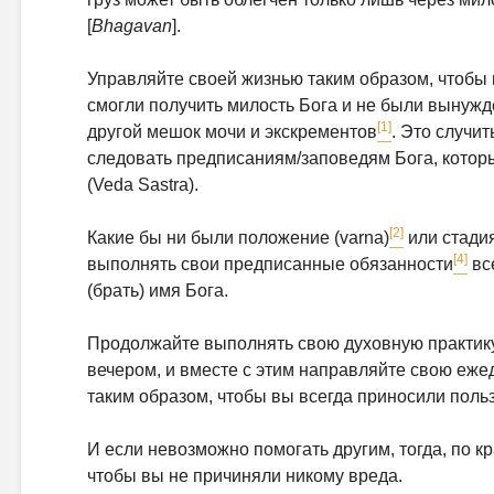
[
Bhagavan
].
Управляйте своей жизнью таким образом, чтобы
смогли получить милость Бога и не были вынуж
[1]
другой мешок мочи и экскрементов
. Это случит
следовать предписаниям/заповедям Бога, котор
(Veda Sastra).
[2]
Какие бы ни были положение (varna)
или стадия
[4]
выполнять свои предписанные обязанности
вс
(брать) имя Бога.
Продолжайте выполнять свою духовную практику 
вечером, и вместе с этим направляйте свою еже
таким образом, чтобы вы всегда приносили польз
И если невозможно помогать другим, тогда, по кр
чтобы вы не причиняли никому вреда.