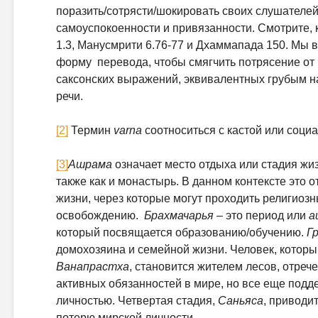
поразить/сотрясти/шокировать своих слушателе
самоуспокоенности и привязанности. Смотрите,
1.3, Манусмрити 6.76-77 и Дхаммапада 150. Мы
форму перевода, чтобы смягчить потрясение от
саксонских выражений, эквивалентных грубым н
речи.
[2]
Термин
varna
соотноситься с кастой или соци
[3]
Ашрама
означает место отдыха или стадия жиз
также как и монастырь. В данном контексте это 
жизни, через которые могут проходить религиоз
освобождению.
Брахмачарья
– это период или
а
который посвящается образованию/обучению.
Г
домохозяина и семейной жизни. Человек, которы
Ванапрастха
, становится жителем лесов, отреч
активных обязанностей в мире, но все еще подд
личностью. Четвертая стадия,
Саньяса
, приводи
потерю мирской личности.