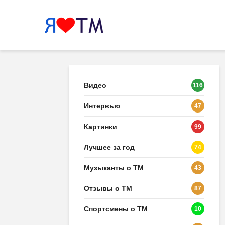
Видео
116
Интервью
47
Картинки
99
Лучшее за год
74
Музыканты о ТМ
43
Отзывы о ТМ
87
Спортсмены о ТМ
10