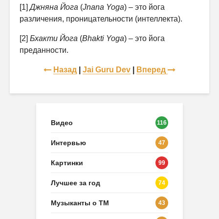
[1]
Джняна Йога
(
Jnana Yoga
) – это йога
различения, проницательности (интеллекта).
[2]
Бхакти Йога
(
Bhakti Yoga
) – это йога
преданности.
Назад
|
Jai Guru Dev
|
Вперед
Видео
116
Интервью
47
Картинки
99
Лучшее за год
74
Музыканты о ТМ
43