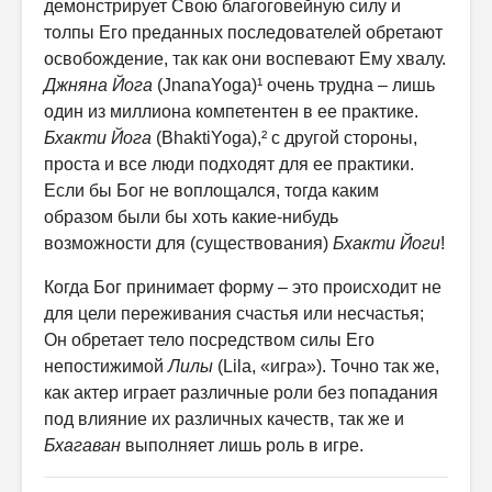
демонстрирует Свою благоговейную силу и
толпы Его преданных последователей обретают
освобождение, так как они воспевают Ему хвалу.
Джняна Йога
(JnanaYoga)¹ очень трудна – лишь
один из миллиона компетентен в ее практике.
Бхакти Йога
(BhaktiYoga),² с другой стороны,
проста и все люди подходят для ее практики.
Если бы Бог не воплощался, тогда каким
образом были бы хоть какие-нибудь
возможности для (существования)
Бхакти Йоги
!
Когда Бог принимает форму – это происходит не
для цели переживания счастья или несчастья;
Он обретает тело посредством силы Его
непостижимой
Лилы
(Lila, «игра»). Точно так же,
как актер играет различные роли без попадания
под влияние их различных качеств, так же и
Бхагаван
выполняет лишь роль в игре.