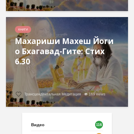
КНИГИ
Махариши Махеш Йоги
о Бхагавад-Гите: Стих
6.30
Трансцендентальная Медитация
169 views
Видео
116