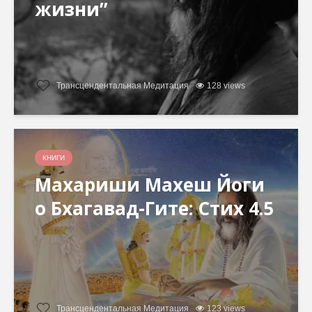
жизни”
Трансцендентальная Медитация
128 views
КНИГИ
Махариши Махеш Йоги
о Бхагавад-Гите: Стих 4.5
Трансцендентальная Медитация
123 views