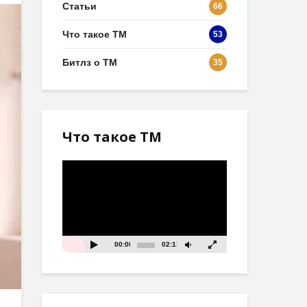
Статьи
66
Что такое ТМ
53
Битлз о ТМ
35
Что такое ТМ
Видеоплеер
00:00
02:13