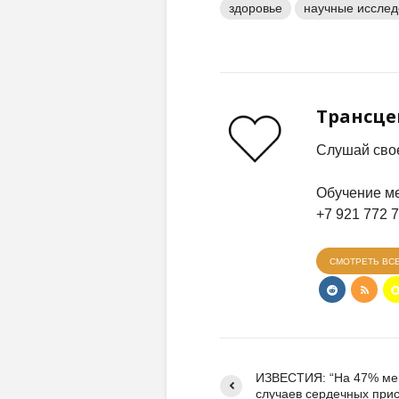
здоровье
научные иссле
Трансц
Слушай свое
Обучение ме
+7 921 772 
СМОТРЕТЬ ВС
ИЗВЕСТИЯ: “На 47% м
случаев сердечных прис