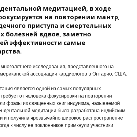
дентальной медитацией, в ходе
фокусируется на повторении мантр,
дечного приступа и смертельных
х болезней вдвое, заметно
оей эффективности самые
рства.
многолетнего исследования, представленного на
мериканской ассоциации кардиологов в Онтарио, США.
тация является одной из самых популярных
 требует от человека фокусировки на повторении
 или фразы из священных книг индуизма, называемой
ендентальной медитации была разработана индийским
и и получила чрезвычайно широкое распространение
когда к числу ее поклонников примкнули участники