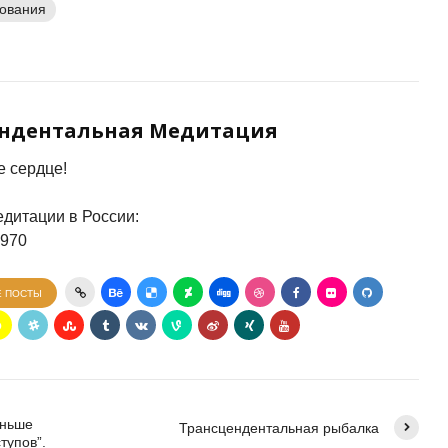
дования
ендентальная Медитация
 сердце!
дитации в России:
7970
Е ПОСТЫ
еньше
Трансцендентальная рыбалка
тупов”.