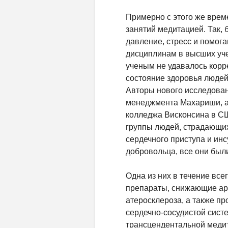
Примерно с этого же врем
занятий медитацией. Так, 
давление, стресс и помо
дисциплинам в высших уч
ученым не удавалось корр
состояние здоровья людей
Авторы нового исследован
менеджмента Махариши, а 
колледжа Висконсина в СШ
группы людей, страдающи
сердечного приступа и инс
добровольца, все они был
Одна из них в течение вс
препараты, снижающие ар
атеросклероза, а также п
сердечно-сосудистой систе
трансцендентальной медит