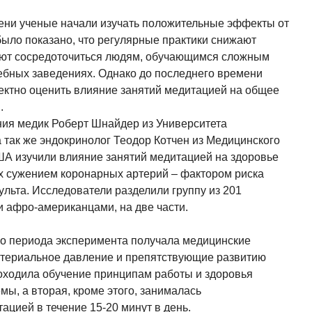
ени ученые начали изучать положительные эффекты от
было показано, что регулярные практики снижают
гают сосредоточиться людям, обучающимся сложным
ебных заведениях. Однако до последнего времени
ектно оценить влияние занятий медитацией на общее
.
ия медик Роберт Шнайдер из Университета
так же эндокринолог Теодор Котчен из Медицинского
А изучили влияние занятий медитацией на здоровье
х сужением коронарных артерий – фактором риска
ульта. Исследователи разделили группу из 201
и афро-американцами, на две части.
его периода эксперимента получала медицинские
териальное давление и препятствующие развитию
роходила обучение принципам работы и здоровья
мы, а вторая, кроме этого, занималась
ацией в течение 15-20 минут в день.