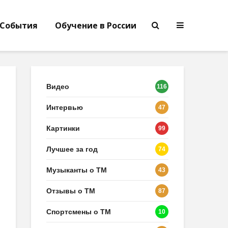
События
Обучение в России
Видео
116
Интервью
47
Картинки
99
Лучшее за год
74
Музыканты о ТМ
43
Отзывы о ТМ
87
Спортсмены о ТМ
10