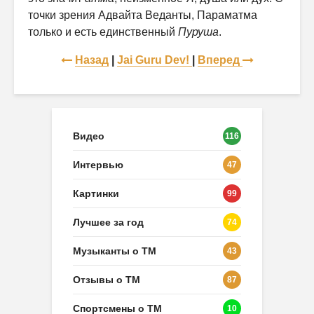
точки зрения Адвайта Веданты, Параматма
только и есть единственный
Пуруша
.
Назад
|
Jai Guru Dev!
|
Вперед
Видео
116
Интервью
47
Картинки
99
Лучшее за год
74
Музыканты о ТМ
43
Отзывы о ТМ
87
Спортсмены о ТМ
10