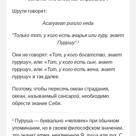
Шрути говорят:
Acaryavan puruso veda
“Только тот, у кого есть ачарья или гуру, знает
Пурушу”.¹
Они не говорят: «
Тот, у кого богатство, знает
пурушу
», или: «
Тот, у кого есть сын, знает
пурушу
», или: «
Тот, у кого есть жена, знает
пурушу
» и так далее.
Поэтому, чтобы пересечь океан страдания,
океан, называемый
сансарой
, необходимо
обрести знание Себя.
¹ Пуруша — буквально «человек» при обычном
упоминании, но в своем философском значении,
это значит
атма
, неизменное Я, душа или дух. С