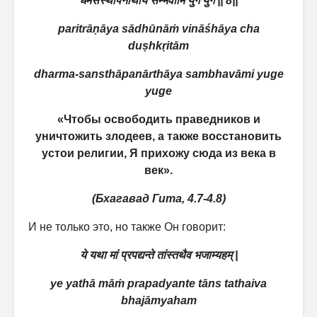
धर्मसंस्थापनार्थाय
सम्भवामि
युगे
युगे
|| 8||
paritrāṇāya sādhūnāṁ vināśhāya cha
duṣhkṛitām
dharma-sansthāpanārthāya sambhavāmi yuge
yuge
«Чтобы освободить праведников и
уничтожить злодеев, а также восстановить
устои религии, Я прихожу сюда из века в
век».
(Бхагавад Гита, 4.7-4.8)
И не только это, но также Он говорит:
ये
यथा
मां
प्रपद्यन्ते
तांस्तथैव
भजाम्यहम्
|
ye yathā māṁ prapadyante tāns tathaiva
bhajāmyaham