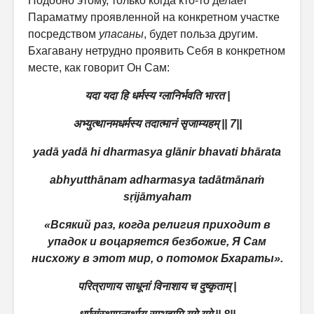
Подобно этому, только когда кто-то делает
Параматму проявленной на конкретном участке
посредством
упасаны
, будет польза другим.
Бхагавану нетрудно проявить Себя в конкретном
месте, как говорит Он Сам:
यदा
यदा
हि
धर्मस्य
ग्लानिर्भवति
भारत
|
अभ्युत्थानमधर्मस्य
तदात्मानं
सृजाम्यहम्
|| 7||
yadā yadā hi dharmasya glānir bhavati bhārata
abhyutthānam adharmasya tadātmānaṁ
sṛijāmyaham
«Всякий раз, когда религия приходит в
упадок и воцаряется безбожие, Я Сам
нисхожу в этот мир, о потомок Бхараты».
परित्राणाय
साधूनां
विनाशाय
च
दुष्कृताम्
|