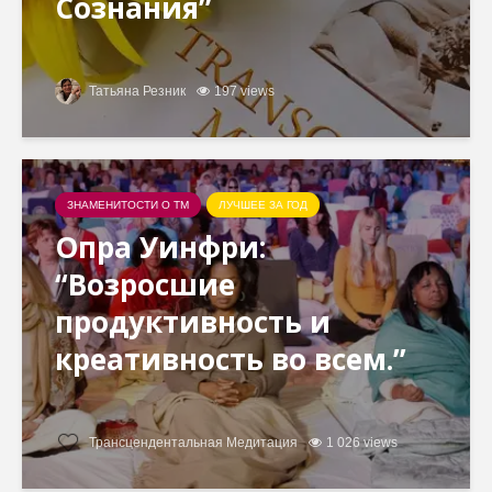
Сознания”
Татьяна Резник
197 views
ЗНАМЕНИТОСТИ О ТМ
ЛУЧШЕЕ ЗА ГОД
Опра Уинфри:
“Возросшие
продуктивность и
креативность во всем.”
Трансцендентальная Медитация
1 026 views