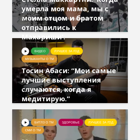
умерла моя мама, мы с
моим отцом и братом
Трансцендентальная Медитация
отправились к
Махариши’.
ВИДЕО
ЛУЧШЕЕ ЗА ГОД
МУЗЫКАНТЫ О ТМ
Тосин Абаси: “Мои самые
лучшие выступления
случаются, когда я
Трансцендентальная Медитация
медитирую.”
БИТЛЗ О ТМ
ЗДОРОВЬЕ
ЛУЧШЕЕ ЗА ГОД
СМИ О ТМ