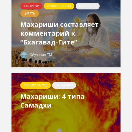
КАРТИНКИ
ЛУЧШЕЕ ЗА ГОД
МАХАРИШИ
ЦИТАТЫ
Махариши составляет
комментарий к
“Бхагавад-Гите”
Обучение ТМ
ЛУЧШЕЕ ЗА ГОД
МАХАРИШИ
Махариши: 4 типа
Самадхи