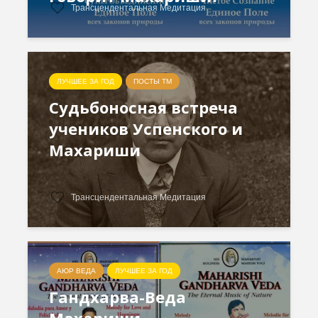
Трансцендентальная Медитация
ЛУЧШЕЕ ЗА ГОД
ПОСТЫ ТМ
Судьбоносная встреча
учеников Успенского и
Махариши
Трансцендентальная Медитация
АЮР ВЕДА
ЛУЧШЕЕ ЗА ГОД
Гандхарва-Веда