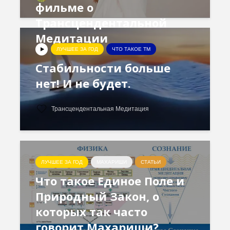
фильме о
Трансцендентальной
Медитации
ЛУЧШЕЕ ЗА ГОД
ЧТО ТАКОЕ ТМ
Стабильности больше
нет! И не будет.
Трансцендентальная Медитация
ЛУЧШЕЕ ЗА ГОД
МАХАРИШИ
СТАТЬИ
Что такое Единое Поле и
Природный Закон, о
которых так часто
говорит Махариши?