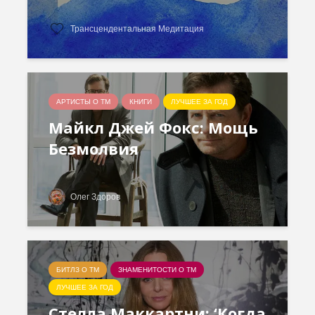
Трансцендентальная Медитация
АРТИСТЫ О ТМ
КНИГИ
ЛУЧШЕЕ ЗА ГОД
Майкл Джей Фокс: Мощь
Безмолвия
Олег Здоров
БИТЛЗ О ТМ
ЗНАМЕНИТОСТИ О ТМ
ЛУЧШЕЕ ЗА ГОД
Стелла Маккартни: ‘Когда