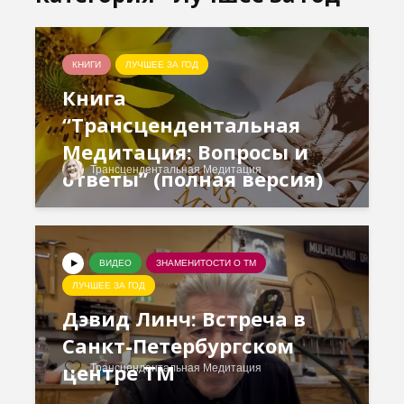
КНИГИ
ЛУЧШЕЕ ЗА ГОД
Книга
“Трансцендентальная
Медитация: Вопросы и
Трансцендентальная Медитация
ответы” (полная версия)
ВИДЕО
ЗНАМЕНИТОСТИ О ТМ
ЛУЧШЕЕ ЗА ГОД
Дэвид Линч: Встреча в
Санкт-Петербургском
центре ТМ
Трансцендентальная Медитация