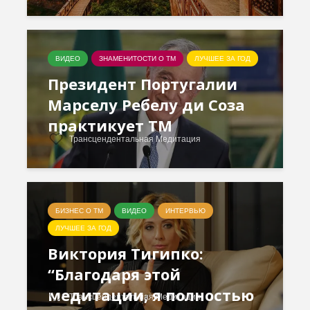
ВИДЕО
ЗНАМЕНИТОСТИ О ТМ
ЛУЧШЕЕ ЗА ГОД
Президент Португалии
Марселу Ребелу ди Соза
практикует ТМ
Трансцендентальная Медитация
БИЗНЕС О ТМ
ВИДЕО
ИНТЕРВЬЮ
ЛУЧШЕЕ ЗА ГОД
Виктория Тигипко:
“Благодаря этой
медитации, я полностью
Трансцендентальная Медитация