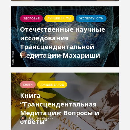
ЗДОРОВЬЕ
ЛУЧШЕЕ ЗА ГОД
ЭКСПЕРТЫ О ТМ
Отечественные научные
исследования
Трансцендентальной
Медитации Махариши
Александр Сошников
КНИГИ
ЛУЧШЕЕ ЗА ГОД
Книга
“Трансцендентальная
Медитация: Вопросы и
Сергей Резник
ответы”