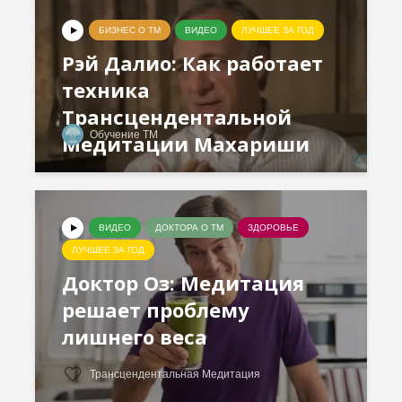
БИЗНЕС О ТМ
ВИДЕО
ЛУЧШЕЕ ЗА ГОД
Рэй Далио: Как работает
техника
Трансцендентальной
Обучение ТМ
Медитации Махариши
ВИДЕО
ДОКТОРА О ТМ
ЗДОРОВЬЕ
ЛУЧШЕЕ ЗА ГОД
Доктор Оз: Медитация
решает проблему
лишнего веса
Трансцендентальная Медитация