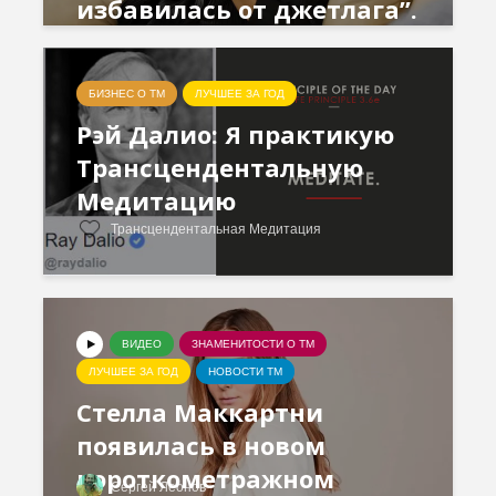
избавилась от джетлага”.
БИЗНЕС О ТМ
ЛУЧШЕЕ ЗА ГОД
Рэй Далио: Я практикую
Трансцендентальную
Медитацию
Трансцендентальная Медитация
ВИДЕО
ЗНАМЕНИТОСТИ О ТМ
ЛУЧШЕЕ ЗА ГОД
НОВОСТИ ТМ
Стелла Маккартни
появилась в новом
короткометражном
Сергей Леонов