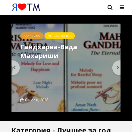
АЮР ВЕДА
ЛУЧШЕЕ ЗА ГОД
Гандхарва-Веда
Махариши
6 июля, 2018
Категория - Лучшее за год